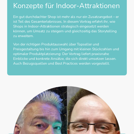
Konzepte für Indoor-Attraktionen
Ein gut durchdachter Shop ist mehr als nur ein Zusatzangebot – er
ist Teil des Gesamterlebnisses. In diesem Vortrag erfahrt ihr, wie
Shops in Indoor-Attraktionen strategisch eingesetzt werden
können, um Umsatz zu steigern und gleichzeitig das Storytelling
zu erweitern.
Von der richtigen Produktauswahl über Topseller und
Preisgestaltung bis hin zum Umgang mit kleinen Stückzahlen und
optimaler Produktplatzierung: Der Vortrag liefert praxisnahe
Einblicke und konkrete Ansätze, die sich direkt umsetzen lassen.
Auch Bezugsquellen und Best Practices werden vorgestellt.