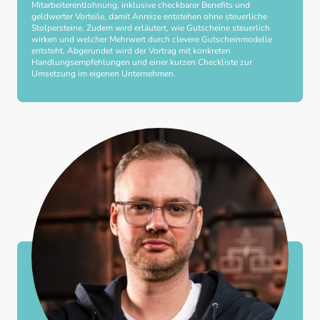
Mitarbeiterentlohnung, inklusive checkbarer Benefits und
geldwerter Vorteile, damit Anreize entstehen ohne steuerliche
Stolpersteine. Zudem wird erläutert, wie Gutscheine steuerlich
wirken und welcher Mehrwert durch clevere Gutscheinmodelle
entsteht. Abgerundet wird der Vortrag mit konkreten
Handlungsempfehlungen und einer kurzen Checkliste zur
Umsetzung im eigenen Unternehmen.