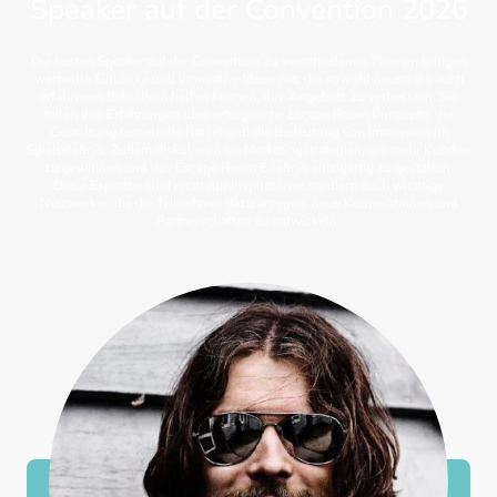
Speaker auf der Convention 2026
Die besten Speaker auf der Convention zu verschiedenen Themen bringen
wertvolle Einblicke und innovative Ideen mit, die sowohl neuen als auch
erfahrenen Betreibern helfen können, ihre Angebote zu verbessern. Sie
teilen ihre Erfahrungen über erfolgreiche Escape Room Konzepte, die
Gestaltung fesselnder Rätsel und die Bedeutung von Immersion im
Spielerlebnis. Zudem diskutieren sie Marketingstrategien, um mehr Kunden
zu gewinnen und das Escape Room Erlebnis einzigartig zu gestalten.
Diese Experten sind nicht nur Inspiratoren, sondern auch wichtige
Netzwerker, die die Teilnehmer dazu anregen, neue Kooperationen und
Partnerschaften zu entwickeln.