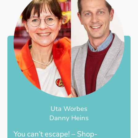
Uta Worbes
Danny Heins
You can’t escape! – Shop-