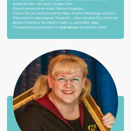
einem Blinden, der einen Tauben führt.
Diese Keynote ist ein klarer Weckruf dagegen.
Freuen Sie sich auf provokante Ideen, frische Werkzeuge und eine
Prise herrlich überzogener Theatralik – alles mit dem Ziel, Ihnen ein
deutlich breiteres Verständnis dafür zu vermitteln,
was
Preisgestaltung eigentlich ist
und warum
sie wirklich zählt.